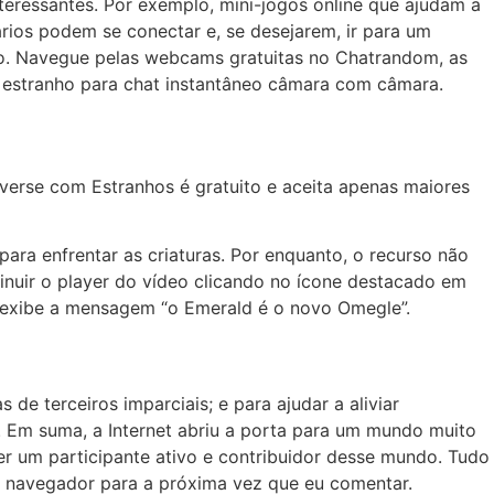
eressantes. Por exemplo, mini-jogos online que ajudam a
ios podem se conectar e, se desejarem, ir para um
imo. Navegue pelas webcams gratuitas no Chatrandom, as
m estranho para chat instantâneo câmara com câmara.
verse com Estranhos é gratuito e aceita apenas maiores
ara enfrentar as criaturas. Por enquanto, o recurso não
inuir o player do vídeo clicando no ícone destacado em
ial exibe a mensagem “o Emerald é o novo Omegle”.
de terceiros imparciais; e para ajudar a aliviar
. Em suma, a Internet abriu a porta para um mundo muito
ser um participante ativo e contribuidor desse mundo. Tudo
e navegador para a próxima vez que eu comentar.