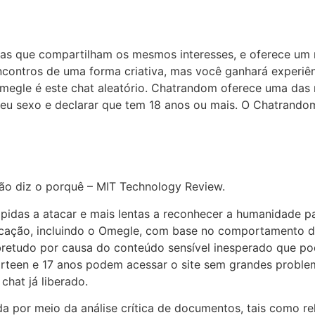
s que compartilham os mesmos interesses, e oferece um r
s encontros de uma forma criativa, mas você ganhará experiê
Omegle é este chat aleatório. Chatrandom oferece uma das 
seu sexo e declarar que tem 18 anos ou mais. O Chatrandom
ão diz o porquê – MIT Technology Review.
ápidas a atacar e mais lentas a reconhecer a humanidade p
cação, incluindo o Omegle, com base no comportamento de
etudo por causa do conteúdo sensível inesperado que pode
hirteen e 17 anos podem acessar o site sem grandes proble
chat já liberado.
ada por meio da análise crítica de documentos, tais como re