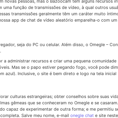
om novas pessoas, mas o Bazoocam tem alguns recursos int
uma função de transmissões de vídeo, à qual outros usuár
e essas transmissões geralmente têm um caráter muito ínt
A nossa app de chat de vídeo aleatório emparelha-o com u
egador, seja do PC ou celular. Além disso, o Omegle – Con
.
r a administrar recursos e criar uma pequena comunidade p
óveis. Mas se o papo estiver pegando fogo, você pode dim
 azul). Inclusive, o site é bem direto e logo na tela inic
r culturas estrangeiras; obter conselhos sobre suas vidas 
de almas gêmeas que se conheceram no Omegle e se casaram
 sido capaz de experimentar de outra forma; e me permitiu 
 completa. Salve meu nome, e-mail
onegle chat
e site nest