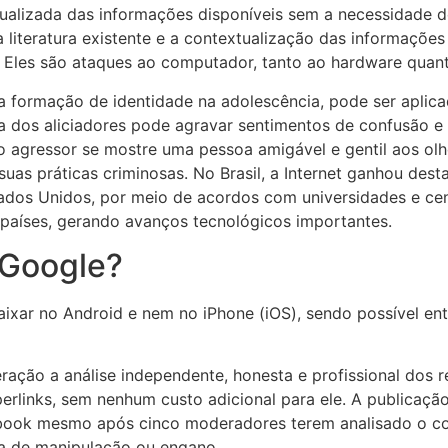
tualizada das informações disponíveis sem a necessidade d
literatura existente e a contextualização das informações c
 Eles são ataques ao computador, tanto ao hardware quant
a formação de identidade na adolescência, pode ser aplica
ta dos aliciadores pode agravar sentimentos de confusão 
 o agressor se mostre uma pessoa amigável e gentil aos ol
suas práticas criminosas. No Brasil, a Internet ganhou des
ados Unidos, por meio de acordos com universidades e cent
 países, gerando avanços tecnológicos importantes.
 Google?
aixar no Android e nem no iPhone (iOS), sendo possível ent
ação a análise independente, honesta e profissional dos 
inks, sem nenhum custo adicional para ele. A publicação f
book mesmo após cinco moderadores terem analisado o co
a de manipulação ou engano.