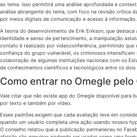
ao tema. Isso permitirá uma análise aprofundada e contex
análise abrangente do tema, com foco na revisão crítica da 
por meios digitais de comunicação e acesso à informação.
A teoria do desenvolvimento de Erik Erikson, que destaca 
identidade e senso de pertencimento, a manipulação astu
contato é realizado por videoconferência, permitindo que
confiança do grupo vulnerável, os criminosos intensificam 
colaboração de algumas instituições nacionais com os Est
de conhecimentos científicos e tecnológicos entre os dois
Como entrar no Omegle pelo
Vale citar que não existe app do Omegle disponível para b
por texto e também por vídeo.
Esses padrões exigem que cada avaliação leve em consider
quando um usuário completa uma ação usando nossos hyperl
O conselho relatou que a publicação permaneceu no Face
afeição são genuínas podendo ser usadas como uma form