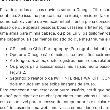
Para tirar todas as suas dúvidas sobre o Omegle, Tilt resp
continua. Se isso lhe parece uma má ideia, considere fazer
como sobrevivente de violação infantil, tinha plena consci
ilusão de que apenas pessoas boas usassem a Internet; mas
uma arma para minha cabeça, ou pior. Eu vi os quilômetro
me capacitou a ficar menos isolado do que meu trauma e m
CP significa Child Pornography (Pornografia Infantil) 
Operar o Omegle não é mais sustentável, financeiram
Ao longo dos anos, o site registrou numerosos relato
Os preços para acessar essas mídias são muito baix
Figura 2.
Segundo o relatório da IWF (INTERNET WATCH FOUNDAT
dois minutos um site exibe imagens de abuso.
Para começar a conversar com outro usuário, certifique-
a você participar de um chat por vídeo com vários usuário
está disponível para o acesso de computadores e celulare
usuários usando uma webcam. Nessa comunidade de bate-