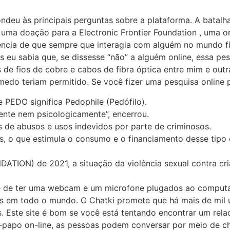
ondeu às principais perguntas sobre a plataforma. A batalh
 uma doação para a Electronic Frontier Foundation , uma or
ência de que sempre que interagia com alguém no mundo físi
 eu sabia que, se dissesse “não” a alguém online, essa pes
s de fios de cobre e cabos de fibra óptica entre mim e o
edo teriam permitido. Se você fizer uma pesquisa online p
e PEDO significa Pedophile (Pedófilo).
ente nem psicologicamente”, encerrou.
s de abusos e usos indevidos por parte de criminosos.
os, o que estimula o consumo e o financiamento desse tip
ION) de 2021, a situação da violência sexual contra cri
se de ter uma webcam e um microfone plugados ao computa
s em todo o mundo. O Chatki promete que há mais de mil usu
s. Este site é bom se você está tentando encontrar um rel
papo on-line, as pessoas podem conversar por meio de c