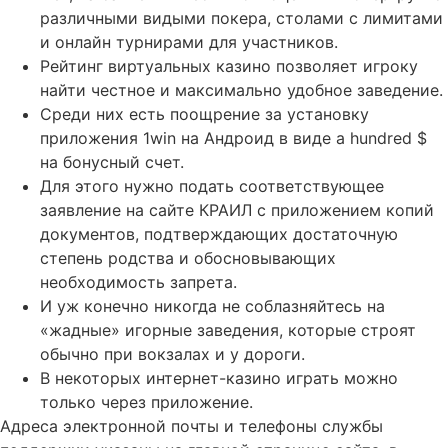
различными видыми покера, столами с лимитами
и онлайн турнирами для участников.
Рейтинг виртуальных казино позволяет игроку
найти честное и максимально удобное заведение.
Среди них есть поощрение за установку
приложения 1win на Андроид в виде a hundred $
на бонусный счет.
Для этого нужно подать соответствующее
заявление на сайте КРАИЛ с приложением копий
документов, подтверждающих достаточную
степень родства и обосновывающих
необходимость запрета.
И уж конечно никогда не соблазняйтесь на
«жадные» игорные заведения, которые строят
обычно при вокзалах и у дороги.
В некоторых интернет-казино играть можно
только через приложение.
Адреса электронной почты и телефоны службы