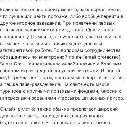
Если вы постоянно проигрываете, есть вероятность,
что лучше или зайти попозже, либо вообще перейти в
другое игорное заведение. При появлении первых
признаков зависимости немедленно обратитесь к
специалисту. Помните, что участие в азартных играх
не может являться источником доходов или
альтернативой работе. По вопросам сотрудничества
обращайтесь по электронной почте [email protected].
Super Gra — лицензионное онлайн-казино с большим
набором игр и щедрой бонусной системой. Игровой
клуб предлагает слоты, настольные и карточные игры,
а также лайв-развлечения. На сайте есть масса
турниров с крупными призовыми фондами, миссии с
интересными заданиями и розыгрыши ценных призов.
Онлайн рулетка также обычно предлагает широкий
диапазон ставок, подходящих для различных
бюджетов игроков. В топ онлайн казино обычно