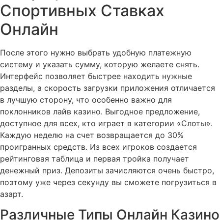
Спортивных Ставках
Онлайн
После этого нужно выбрать удобную платежную
систему и указать сумму, которую желаете снять.
Интерфейс позволяет быстрее находить нужные
разделы, а скорость загрузки приложения отличается
в лучшую сторону, что особенно важно для
поклонников лайв казино. Выгодное предложение,
доступное для всех, кто играет в категории «Слоты».
Каждую неделю на счет возвращается до 30%
проигранных средств. Из всех игроков создается
рейтинговая таблица и первая тройка получает
денежный приз. Депозиты зачисляются очень быстро,
поэтому уже через секунду вы сможете погрузиться в
азарт.
Различные Типы Онлайн Казино