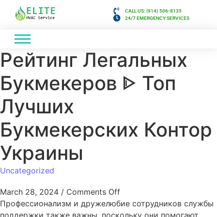
CALL US: (914) 506-8135
24/7 EMERGENCY SERVICES
Рейтинг Легальных
Букмекеров ᐈ Топ
Лучших
Букмекерских Контор
Украины
Uncategorized
March 28, 2024
/
Comments Off
Профессионализм и дружелюбие сотрудников службы
поддержки также важны, поскольку они помогают