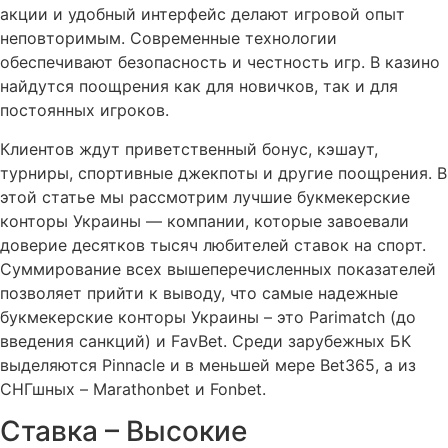
акции и удобный интерфейс делают игровой опыт
неповторимым. Современные технологии
обеспечивают безопасность и честность игр. В казино
найдутся поощрения как для новичков, так и для
постоянных игроков.
Клиентов ждут приветственный бонус, кэшаут,
турниры, спортивные джекпоты и другие поощрения. В
этой статье мы рассмотрим лучшие букмекерские
конторы Украины — компании, которые завоевали
доверие десятков тысяч любителей ставок на спорт.
Суммирование всех вышеперечисленных показателей
позволяет прийти к выводу, что самые надежные
букмекерские конторы Украины – это Parimatch (до
введения санкций) и FavBet. Среди зарубежных БК
выделяются Pinnacle и в меньшей мере Bet365, а из
СНГшных – Marathonbet и Fonbet.
Ставка – Высокие