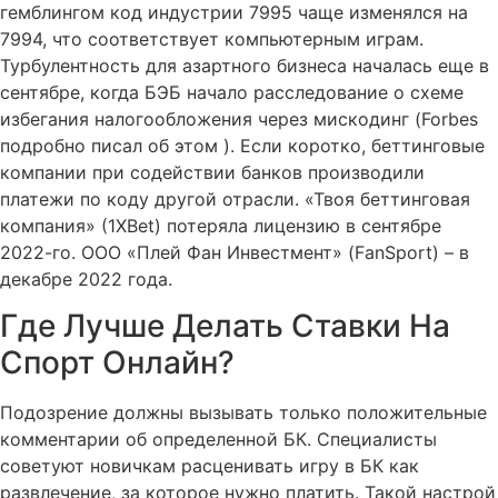
гемблингом код индустрии 7995 чаще изменялся на
7994, что соответствует компьютерным играм.
Турбулентность для азартного бизнеса началась еще в
сентябре, когда БЭБ начало расследование о схеме
избегания налогообложения через мискодинг (Forbes
подробно писал об этом ). Если коротко, беттинговые
компании при содействии банков производили
платежи по коду другой отрасли. «Твоя беттинговая
компания» (1XBet) потеряла лицензию в сентябре
2022-го. ООО «Плей Фан Инвестмент» (FanSport) – в
декабре 2022 года.
Где Лучше Делать Ставки На
Спорт Онлайн?
Подозрение должны вызывать только положительные
комментарии об определенной БК. Специалисты
советуют новичкам расценивать игру в БК как
развлечение, за которое нужно платить. Такой настрой