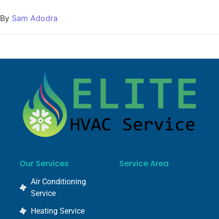
By
Sam Adodra
Our Services
Service Area
Air Conditioning
Service
Heating Service